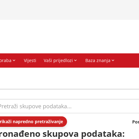
rikaži napredno pretraživanje
Po
ronađeno skupova podataka: