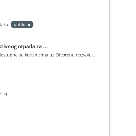
taka:
public
tivnog otpada za ...
ostupne su korisnicima uz Otvorenu dozvolu ,
I-jа
).