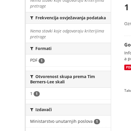
Nema stavki koje odgovaraju kriterijima
1
pretrage
Frekvencija osvježavanja podataka
Oz
Nema stavki koje odgovaraju kriterijima
pretrage
Go
Formati
Inf
a p
PDF
1
PD
Otvorenost skupa prema Tim
Berners-Lee skali
Tako
1
1
Izdavači
Ministarstvo unutarnjih poslova
1