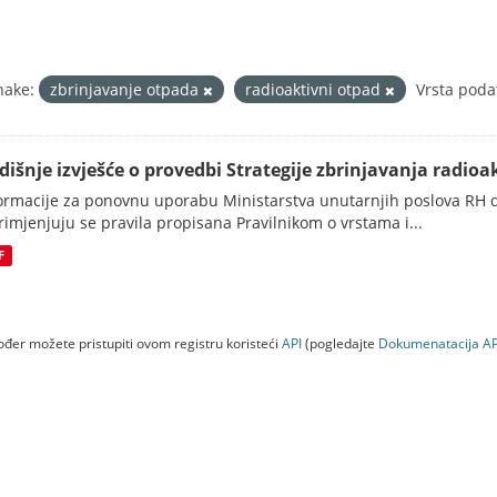
nake:
zbrinjavanje otpada
radioaktivni otpad
Vrsta poda
dišnje izvješće o provedbi Strategije zbrinjavanja radioak
ormacije za ponovnu uporabu Ministarstva unutarnjih poslova RH d
rimjenjuju se pravila propisana Pravilnikom o vrstama i...
F
đer možete pristupiti ovom registru koristeći
API
(pogledajte
Dokumenаtаcijа AP