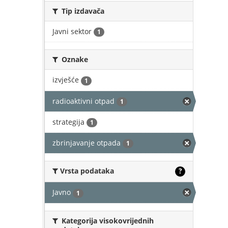
Tip izdavača
Javni sektor
1
Oznake
izvješće
1
radioaktivni otpad
1
strategija
1
zbrinjavanje otpada
1
Vrsta podataka
?
Javno
1
Kategorija visokovrijednih