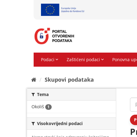
Preskoči
na
sadržaj
Skupovi podаtаkа
Tema
Okoliš
1
P
Visokovrijedni podaci
P