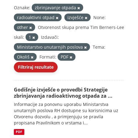
Oznake:
zbrinjavanje otpada
radioaktivni otpad
izvješće
None:
other
Otvorenost skupa prema Tim Berners-Lee
skali:
1
Izdavači:
Ministarstvo unutarnjih poslova
Tema:
Okoliš
Formati:
PDF
Filtriraj rezultate
Godišnje izvješće o provedbi Strategije
zbrinjavanja radioaktivnog otpada za ...
Informacije za ponovnu uporabu Ministarstva
unutarnjih poslova RH dostupne su korisnicima uz
Otvorenu dozvolu , a primjenjuju se pravila
propisana Pravilnikom o vrstama i...
PDF