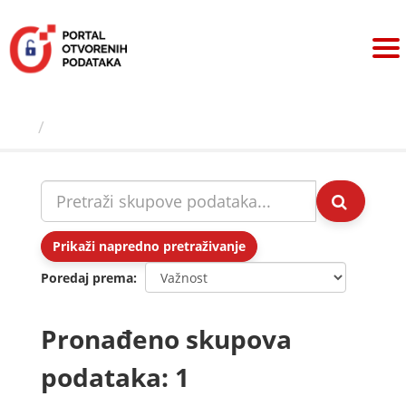
Preskoči
na
sadržaj
Skupovi podаtаkа
Prikaži napredno pretraživanje
Poredaj prema
Pronađeno skupova
podataka: 1