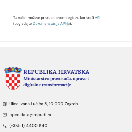
Također možete pristupiti ovom registru koristeći
API
(pogledajte
Dokumenаtаcijа API-jа
).