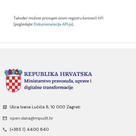
Također možete pristupiti ovom registru koristeći
API
(pogledajte
Dokumenаtаcijа API-jа
).