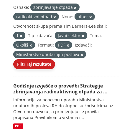
Oznake:
zbrinjavanje otpada
radioaktivni otpad
None:
other
Otvorenost skupa prema Tim Berners-Lee skali:
1
Tip Izdavača:
Javni sektor
Tema:
Okoliš
Formati:
PDF
Izdavači:
Ministarstvo unutarnjih poslova
Filtriraj rezultate
Godišnje izvješće o provedbi Strategije
zbrinjavanja radioaktivnog otpada za ...
Informacije za ponovnu uporabu Ministarstva
unutarnjih poslova RH dostupne su korisnicima uz
Otvorenu dozvolu , a primjenjuju se pravila
propisana Pravilnikom o vrstama i...
PDF