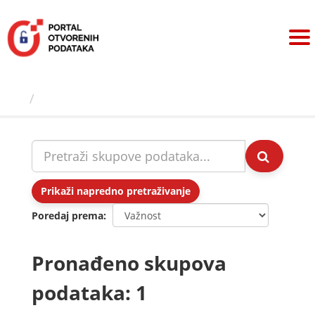
Preskoči
na
sadržaj
Skupovi podаtаkа
Prikaži napredno pretraživanje
Poredaj prema
Pronađeno skupova
podataka: 1