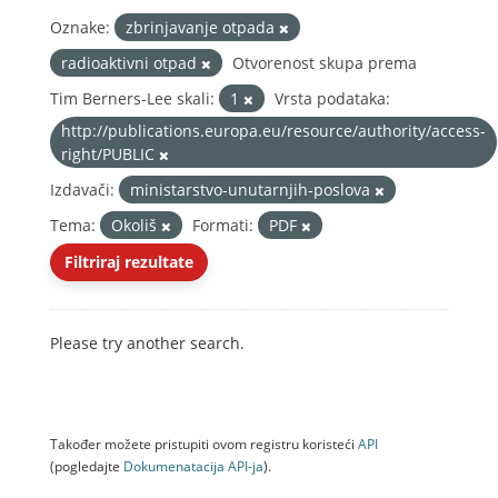
Oznake:
zbrinjavanje otpada
radioaktivni otpad
Otvorenost skupa prema
Tim Berners-Lee skali:
1
Vrsta podataka:
http://publications.europa.eu/resource/authority/access-
right/PUBLIC
Izdavači:
ministarstvo-unutarnjih-poslova
Tema:
Okoliš
Formati:
PDF
Filtriraj rezultate
Please try another search.
Također možete pristupiti ovom registru koristeći
API
(pogledajte
Dokumenаtаcijа API-jа
).