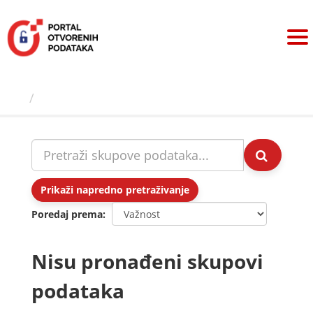
Preskoči
na
sadržaj
Skupovi podаtаkа
Prikaži napredno pretraživanje
Poredaj prema
Nisu pronađeni skupovi
podataka