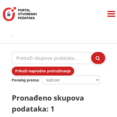
Preskoči
na
sadržaj
Skupovi podаtаkа
Prikaži napredno pretraživanje
Poredaj prema
Pronađeno skupova
podataka: 1