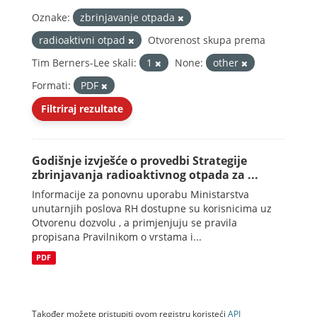
Oznake:
zbrinjavanje otpada
radioaktivni otpad
Otvorenost skupa prema
Tim Berners-Lee skali:
1
None:
other
Formati:
PDF
Filtriraj rezultate
Godišnje izvješće o provedbi Strategije
zbrinjavanja radioaktivnog otpada za ...
Informacije za ponovnu uporabu Ministarstva
unutarnjih poslova RH dostupne su korisnicima uz
Otvorenu dozvolu , a primjenjuju se pravila
propisana Pravilnikom o vrstama i...
PDF
Također možete pristupiti ovom registru koristeći
API