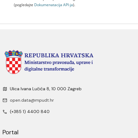
(pogledajte
Dokumenаtаcijа API-jа
).