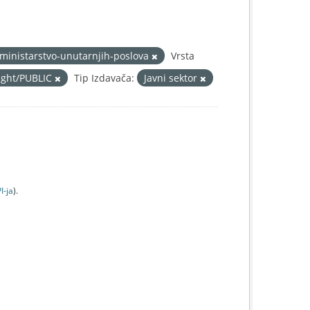
ministarstvo-unutarnjih-poslova
Vrsta
right/PUBLIC
Tip Izdavača:
Javni sektor
I-jа
).