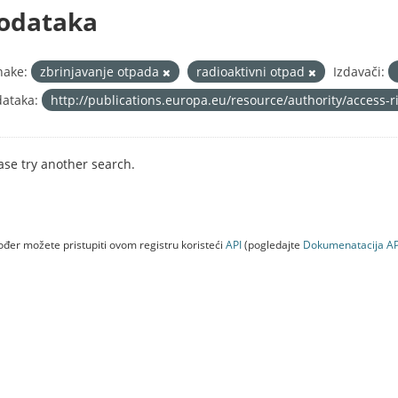
odataka
nake:
zbrinjavanje otpada
radioaktivni otpad
Izdavači:
ataka:
http://publications.europa.eu/resource/authority/access-
ase try another search.
đer možete pristupiti ovom registru koristeći
API
(pogledajte
Dokumenаtаcijа AP