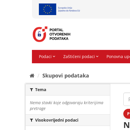
Preskoči
na
sadržaj
Skupovi podаtаkа
Tema
Nema stavki koje odgovaraju kriterijima
pretrage
P
Visokovrijedni podaci
N