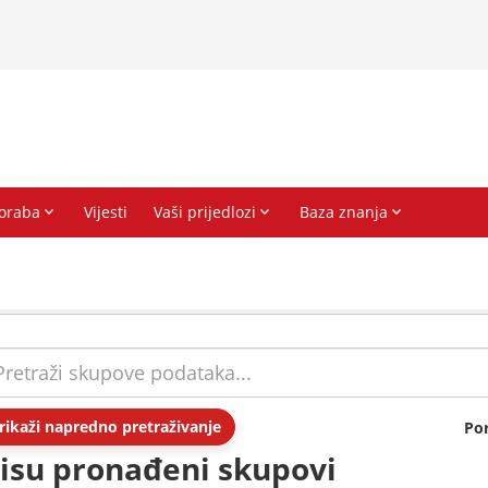
rikaži napredno pretraživanje
Po
isu pronađeni skupovi