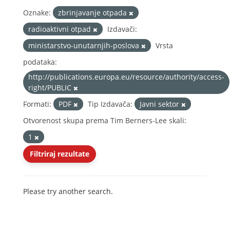
Oznake:
zbrinjavanje otpada
radioaktivni otpad
Izdavači:
ministarstvo-unutarnjih-poslova
Vrsta
podataka:
http://publications.europa.eu/resource/authority/access-
right/PUBLIC
Formati:
PDF
Tip Izdavača:
Javni sektor
Otvorenost skupa prema Tim Berners-Lee skali:
1
Filtriraj rezultate
Please try another search.