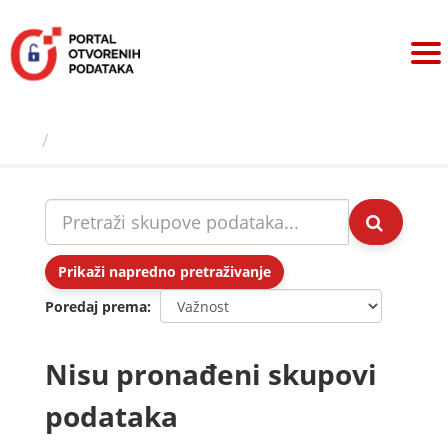
Preskoči
na
sadržaj
Skupovi podаtаkа
Prikaži napredno pretraživanje
Poredaj prema
Nisu pronađeni skupovi
podataka