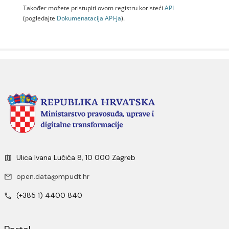
Također možete pristupiti ovom registru koristeći
API
(pogledajte
Dokumenаtаcijа API-jа
).