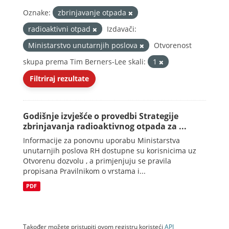
Oznake:
zbrinjavanje otpada
radioaktivni otpad
Izdavači:
Ministarstvo unutarnjih poslova
Otvorenost
skupa prema Tim Berners-Lee skali:
1
Filtriraj rezultate
Godišnje izvješće o provedbi Strategije
zbrinjavanja radioaktivnog otpada za ...
Informacije za ponovnu uporabu Ministarstva
unutarnjih poslova RH dostupne su korisnicima uz
Otvorenu dozvolu , a primjenjuju se pravila
propisana Pravilnikom o vrstama i...
PDF
Također možete pristupiti ovom registru koristeći
API