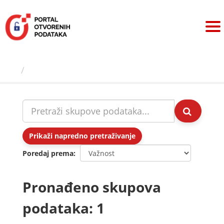
Preskoči
na
sadržaj
Skupovi podаtаkа
Prikaži napredno pretraživanje
Poredaj prema
Pronađeno skupova
podataka: 1