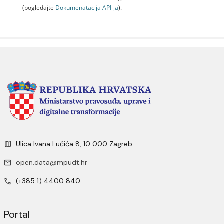
(pogledajte
Dokumenаtаcijа API-jа
).