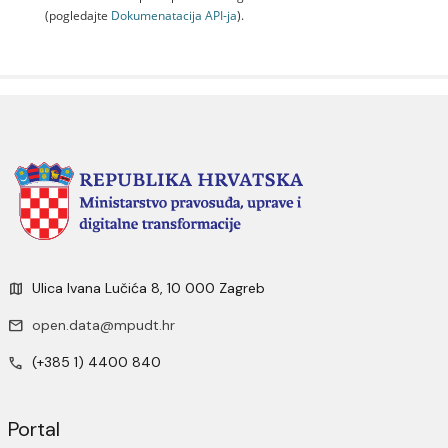
(pogledajte
Dokumenаtаcijа API-jа
).