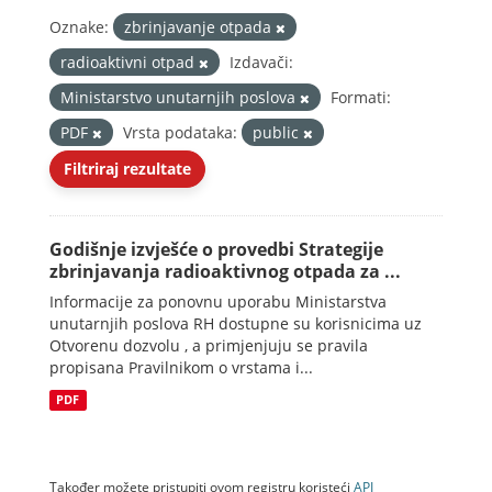
Oznake:
zbrinjavanje otpada
radioaktivni otpad
Izdavači:
Ministarstvo unutarnjih poslova
Formati:
PDF
Vrsta podataka:
public
Filtriraj rezultate
Godišnje izvješće o provedbi Strategije
zbrinjavanja radioaktivnog otpada za ...
Informacije za ponovnu uporabu Ministarstva
unutarnjih poslova RH dostupne su korisnicima uz
Otvorenu dozvolu , a primjenjuju se pravila
propisana Pravilnikom o vrstama i...
PDF
Također možete pristupiti ovom registru koristeći
API