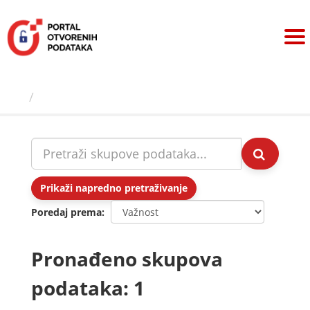
Preskoči
na
sadržaj
Skupovi podаtаkа
Prikaži napredno pretraživanje
Poredaj prema
Pronađeno skupova
podataka: 1