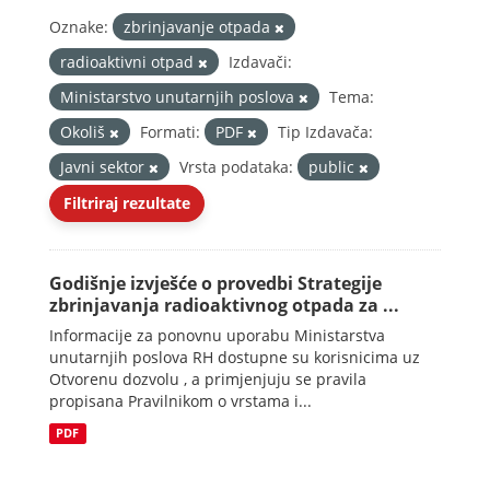
Oznake:
zbrinjavanje otpada
radioaktivni otpad
Izdavači:
Ministarstvo unutarnjih poslova
Tema:
Okoliš
Formati:
PDF
Tip Izdavača:
Javni sektor
Vrsta podataka:
public
Filtriraj rezultate
Godišnje izvješće o provedbi Strategije
zbrinjavanja radioaktivnog otpada za ...
Informacije za ponovnu uporabu Ministarstva
unutarnjih poslova RH dostupne su korisnicima uz
Otvorenu dozvolu , a primjenjuju se pravila
propisana Pravilnikom o vrstama i...
PDF