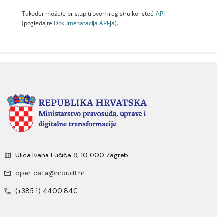
Također možete pristupiti ovom registru koristeći
API
(pogledajte
Dokumenаtаcijа API-jа
).