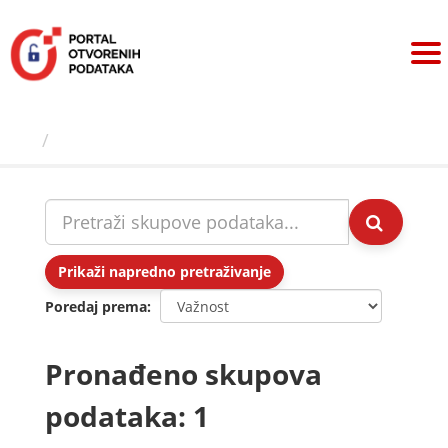
Preskoči
na
sadržaj
Skupovi podаtаkа
Prikaži napredno pretraživanje
Poredaj prema
Pronađeno skupova
podataka: 1