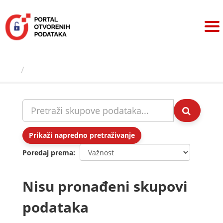
Preskoči
na
sadržaj
Skupovi podаtаkа
Prikaži napredno pretraživanje
Poredaj prema
Nisu pronađeni skupovi
podataka