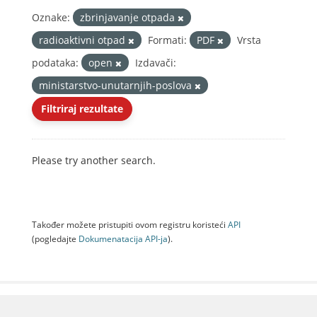
Oznake:
zbrinjavanje otpada
radioaktivni otpad
Formati:
PDF
Vrsta
podataka:
open
Izdavači:
ministarstvo-unutarnjih-poslova
Filtriraj rezultate
Please try another search.
Također možete pristupiti ovom registru koristeći
API
(pogledajte
Dokumenаtаcijа API-jа
).