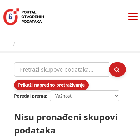
Preskoči
na
sadržaj
Skupovi podаtаkа
Prikaži napredno pretraživanje
Poredaj prema
Nisu pronađeni skupovi
podataka