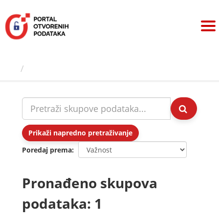
Preskoči
na
sadržaj
Skupovi podаtаkа
Prikaži napredno pretraživanje
Poredaj prema
Pronađeno skupova
podataka: 1