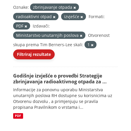
Oznake:
zbrinjavanje otpada
radioaktivni otpad
izvješće
Formati:
PDF
Izdavači:
Ministarstvo unutarnjih poslova
Otvorenost
skupa prema Tim Berners-Lee skali:
1
Filtriraj rezultate
Godišnje izvješće o provedbi Strategije
zbrinjavanja radioaktivnog otpada za ...
Informacije za ponovnu uporabu Ministarstva
unutarnjih poslova RH dostupne su korisnicima uz
Otvorenu dozvolu , a primjenjuju se pravila
propisana Pravilnikom o vrstama i...
PDF