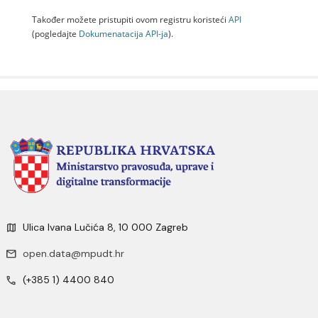
Također možete pristupiti ovom registru koristeći
API
(pogledajte
Dokumenаtаcijа API-jа
).