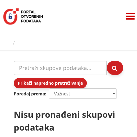
Preskoči
na
sadržaj
Skupovi podаtаkа
Prikaži napredno pretraživanje
Poredaj prema
Nisu pronađeni skupovi
podataka