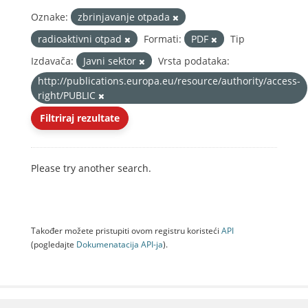
Oznake:
zbrinjavanje otpada
radioaktivni otpad
Formati:
PDF
Tip
Izdavača:
Javni sektor
Vrsta podataka:
http://publications.europa.eu/resource/authority/access-
right/PUBLIC
Filtriraj rezultate
Please try another search.
Također možete pristupiti ovom registru koristeći
API
(pogledajte
Dokumenаtаcijа API-jа
).