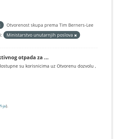
Otvorenost skupa prema Tim Berners-Lee
i:
Ministarstvo unutarnjih poslova
tivnog otpada za ...
ostupne su korisnicima uz Otvorenu dozvolu ,
I-jа
).