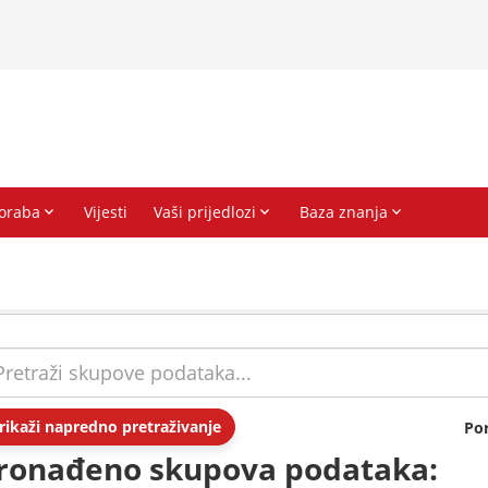
rikaži napredno pretraživanje
Po
ronađeno skupova podataka: