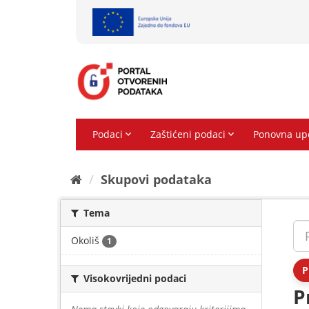
Preskoči
na
sadržaj
Skupovi podаtаkа
Tema
Okoliš
1
P
Visokovrijedni podaci
P