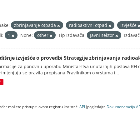
nake:
zbrinjavanje otpada
radioaktivni otpad
izvješće
i:
1
None:
other
Tip Izdavača:
Javni sektor
Izdavač
dišnje izvješće o provedbi Strategije zbrinjavanja radioak
ormacije za ponovnu uporabu Ministarstva unutarnjih poslova RH d
rimjenjuju se pravila propisana Pravilnikom o vrstama i...
F
đer možete pristupiti ovom registru koristeći
API
(pogledajte
Dokumenаtаcijа AP