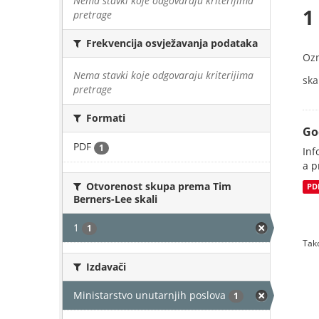
Nema stavki koje odgovaraju kriterijima
1
pretrage
Frekvencija osvježavanja podataka
Oz
Nema stavki koje odgovaraju kriterijima
skal
pretrage
Formati
Go
PDF
1
Inf
a p
Otvorenost skupa prema Tim
PD
Berners-Lee skali
1
1
Tako
Izdavači
Ministarstvo unutarnjih poslova
1