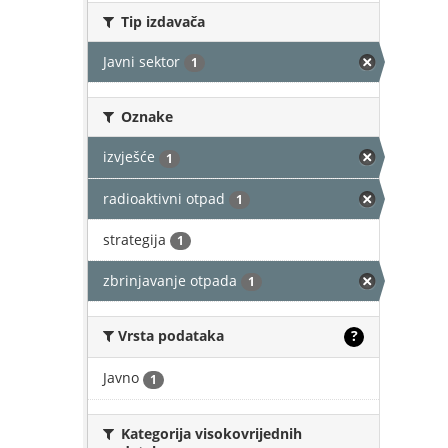
Tip izdavača
Javni sektor
1
Oznake
izvješće
1
radioaktivni otpad
1
strategija
1
zbrinjavanje otpada
1
Vrsta podataka
?
Javno
1
Kategorija visokovrijednih