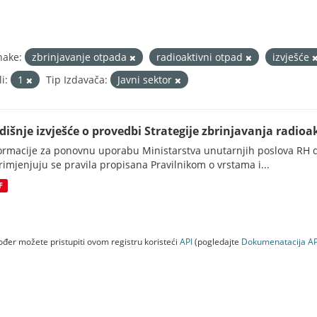
nake:
zbrinjavanje otpada
radioaktivni otpad
izvješće
i:
1
Tip Izdavača:
Javni sektor
dišnje izvješće o provedbi Strategije zbrinjavanja radioak
ormacije za ponovnu uporabu Ministarstva unutarnjih poslova RH d
rimjenjuju se pravila propisana Pravilnikom o vrstama i...
F
đer možete pristupiti ovom registru koristeći
API
(pogledajte
Dokumenаtаcijа AP