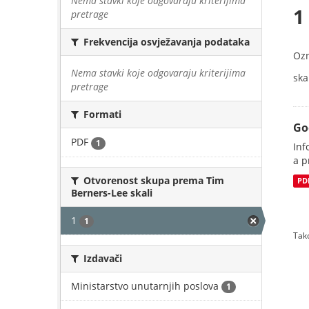
Nema stavki koje odgovaraju kriterijima
1
pretrage
Frekvencija osvježavanja podataka
Oz
Nema stavki koje odgovaraju kriterijima
skal
pretrage
Formati
Go
PDF
1
Inf
a p
Otvorenost skupa prema Tim
PD
Berners-Lee skali
1
1
Tako
Izdavači
Ministarstvo unutarnjih poslova
1