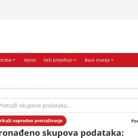
rikaži napredno pretraživanje
Po
ronađeno skupova podataka: