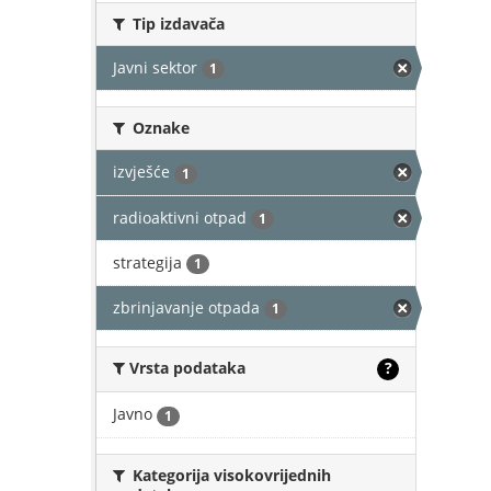
Tip izdavača
Javni sektor
1
Oznake
izvješće
1
radioaktivni otpad
1
strategija
1
zbrinjavanje otpada
1
Vrsta podataka
?
Javno
1
Kategorija visokovrijednih