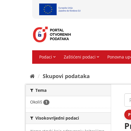
Preskoči
na
sadržaj
Skupovi podаtаkа
Tema
Okoliš
1
P
Visokovrijedni podaci
P