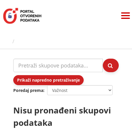
Preskoči
na
sadržaj
Skupovi podаtаkа
Prikaži napredno pretraživanje
Poredaj prema
Nisu pronađeni skupovi
podataka