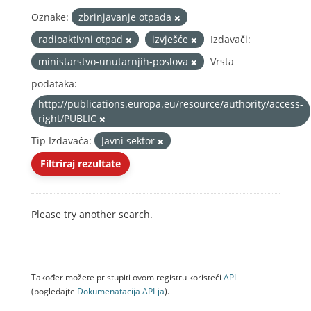
Oznake:
zbrinjavanje otpada
radioaktivni otpad
izvješće
Izdavači:
ministarstvo-unutarnjih-poslova
Vrsta
podataka:
http://publications.europa.eu/resource/authority/access-
right/PUBLIC
Tip Izdavača:
Javni sektor
Filtriraj rezultate
Please try another search.
Također možete pristupiti ovom registru koristeći
API
(pogledajte
Dokumenаtаcijа API-jа
).