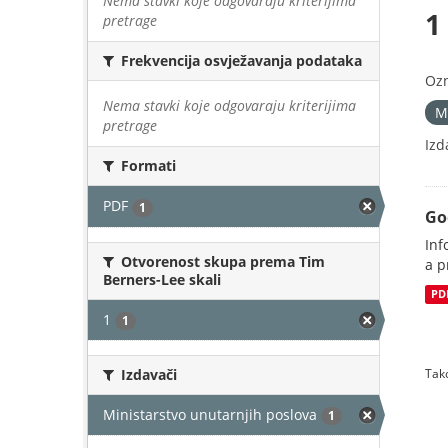
Nema stavki koje odgovaraju kriterijima
1
pretrage
Frekvencija osvježavanja podataka
Oz
Nema stavki koje odgovaraju kriterijima
M
pretrage
Izd
Formati
PDF
1
Go
Inf
Otvorenost skupa prema Tim
a p
Berners-Lee skali
PD
1
1
Izdavači
Tako
Ministarstvo unutarnjih poslova
1