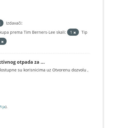
Izdavači:
kupa prema Tim Berners-Lee skali:
1
Tip
c
tivnog otpada za ...
ostupne su korisnicima uz Otvorenu dozvolu ,
I-jа
).