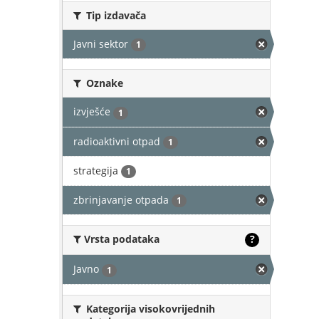
Tip izdavača
Javni sektor
1
Oznake
izvješće
1
radioaktivni otpad
1
strategija
1
zbrinjavanje otpada
1
Vrsta podataka
?
Javno
1
Kategorija visokovrijednih