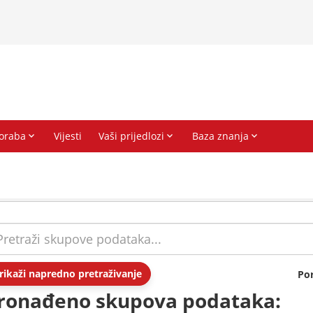
rikaži napredno pretraživanje
Po
ronađeno skupova podataka: