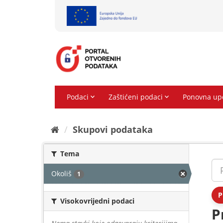
Preskoči
na
sadržaj
Skupovi podаtаkа
Tema
Okoliš
1
P
Visokovrijedni podaci
P