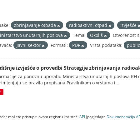
nake:
zbrinjavanje otpada
radioaktivni otpad
izvješće
inistarstvo unutarnjih poslova
Tema:
Okoliš
Otvorenost s
avača:
Javni sektor
Formati:
PDF
Vrsta podataka:
publi
dišnje izvješće o provedbi Strategije zbrinjavanja radioak
ormacije za ponovnu uporabu Ministarstva unutarnjih poslova RH d
rimjenjuju se pravila propisana Pravilnikom o vrstama i...
F
đer možete pristupiti ovom registru koristeći
API
(pogledajte
Dokumenаtаcijа AP