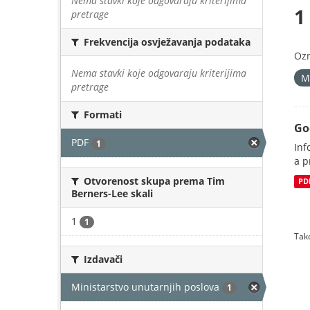
Nema stavki koje odgovaraju kriterijima
1
pretrage
Frekvencija osvježavanja podataka
Oz
Nema stavki koje odgovaraju kriterijima
M
pretrage
Formati
Go
PDF
1
Inf
a p
Otvorenost skupa prema Tim
PD
Berners-Lee skali
1
1
Tako
Izdavači
Ministarstvo unutarnjih poslova
1