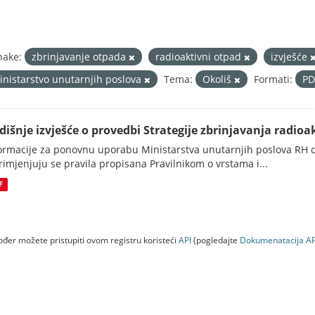
nake:
zbrinjavanje otpada
radioaktivni otpad
izvješće
inistarstvo unutarnjih poslova
Tema:
Okoliš
Formati:
P
dišnje izvješće o provedbi Strategije zbrinjavanja radioak
ormacije za ponovnu uporabu Ministarstva unutarnjih poslova RH d
rimjenjuju se pravila propisana Pravilnikom o vrstama i...
F
đer možete pristupiti ovom registru koristeći
API
(pogledajte
Dokumenаtаcijа AP