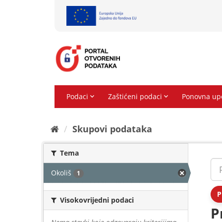
Preskoči
na
sadržaj
Skupovi podаtаkа
Tema
Okoliš
1
P
Visokovrijedni podaci
P