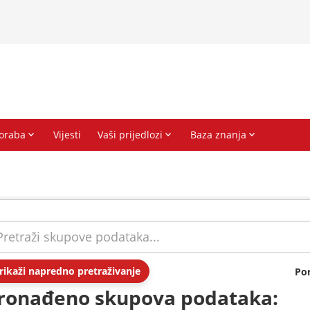
rikaži napredno pretraživanje
Po
ronađeno skupova podataka: