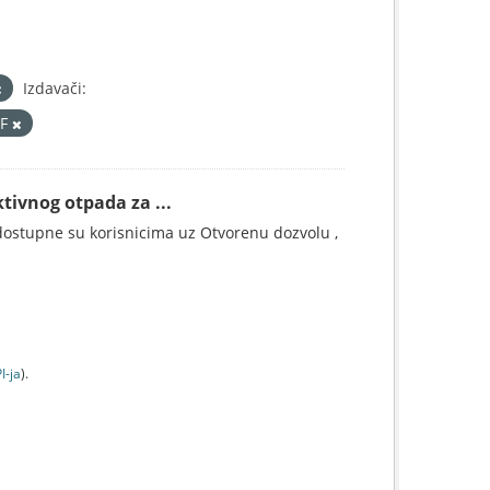
Izdavači:
DF
tivnog otpada za ...
ostupne su korisnicima uz Otvorenu dozvolu ,
I-jа
).