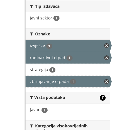
Tip izdavača
Javni sektor
1
Oznake
izvješće
1
radioaktivni otpad
1
strategija
1
zbrinjavanje otpada
1
Vrsta podataka
?
Javno
1
Kategorija visokovrijednih