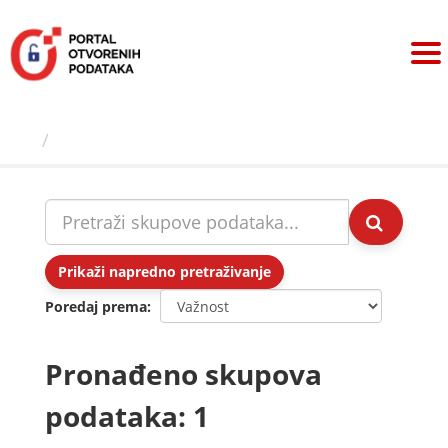
Preskoči
na
sadržaj
Skupovi podаtаkа
Prikaži napredno pretraživanje
Poredaj prema
Pronađeno skupova
podataka: 1