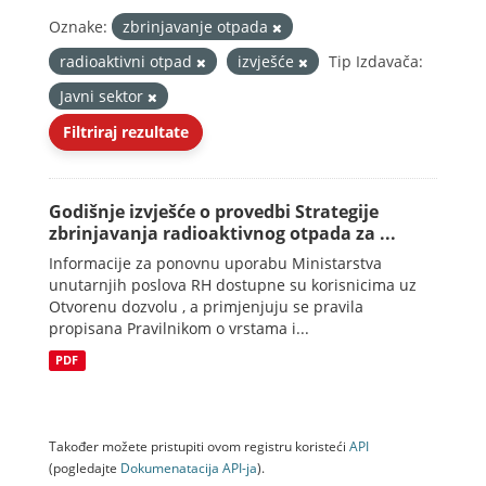
Oznake:
zbrinjavanje otpada
radioaktivni otpad
izvješće
Tip Izdavača:
Javni sektor
Filtriraj rezultate
Godišnje izvješće o provedbi Strategije
zbrinjavanja radioaktivnog otpada za ...
Informacije za ponovnu uporabu Ministarstva
unutarnjih poslova RH dostupne su korisnicima uz
Otvorenu dozvolu , a primjenjuju se pravila
propisana Pravilnikom o vrstama i...
PDF
Također možete pristupiti ovom registru koristeći
API
(pogledajte
Dokumenаtаcijа API-jа
).