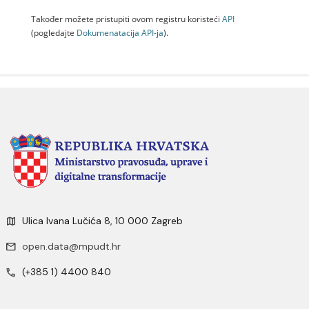
Također možete pristupiti ovom registru koristeći
API
(pogledajte
Dokumenаtаcijа API-jа
).