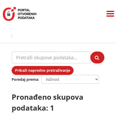
Preskoči
na
sadržaj
Skupovi podаtаkа
Prikaži napredno pretraživanje
Poredaj prema
Pronađeno skupova
podataka: 1