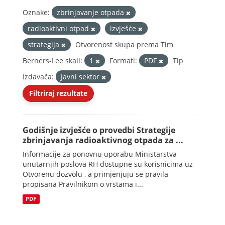
Oznake:
zbrinjavanje otpada
radioaktivni otpad
izvješće
strategija
Otvorenost skupa prema Tim
Berners-Lee skali:
1
Formati:
PDF
Tip
Izdavača:
Javni sektor
Filtriraj rezultate
Godišnje izvješće o provedbi Strategije
zbrinjavanja radioaktivnog otpada za ...
Informacije za ponovnu uporabu Ministarstva
unutarnjih poslova RH dostupne su korisnicima uz
Otvorenu dozvolu , a primjenjuju se pravila
propisana Pravilnikom o vrstama i...
PDF