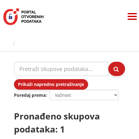
Preskoči
na
sadržaj
Skupovi podаtаkа
Prikaži napredno pretraživanje
Poredaj prema
Pronađeno skupova
podataka: 1