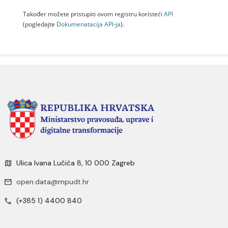
Također možete pristupiti ovom registru koristeći
API
(pogledajte
Dokumenаtаcijа API-jа
).