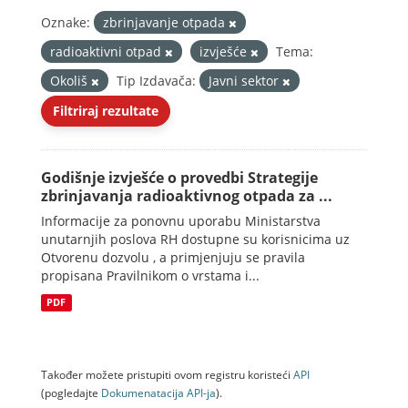
Oznake:
zbrinjavanje otpada
radioaktivni otpad
izvješće
Tema:
Okoliš
Tip Izdavača:
Javni sektor
Filtriraj rezultate
Godišnje izvješće o provedbi Strategije
zbrinjavanja radioaktivnog otpada za ...
Informacije za ponovnu uporabu Ministarstva
unutarnjih poslova RH dostupne su korisnicima uz
Otvorenu dozvolu , a primjenjuju se pravila
propisana Pravilnikom o vrstama i...
PDF
Također možete pristupiti ovom registru koristeći
API
(pogledajte
Dokumenаtаcijа API-jа
).