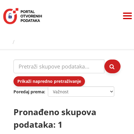
Preskoči
na
sadržaj
Skupovi podаtаkа
Prikaži napredno pretraživanje
Poredaj prema
Pronađeno skupova
podataka: 1