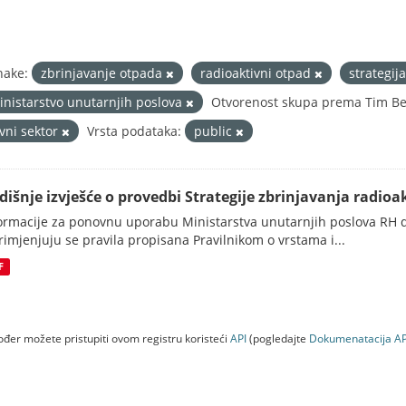
nake:
zbrinjavanje otpada
radioaktivni otpad
strategij
inistarstvo unutarnjih poslova
Otvorenost skupa prema Tim Ber
avni sektor
Vrsta podataka:
public
dišnje izvješće o provedbi Strategije zbrinjavanja radioak
ormacije za ponovnu uporabu Ministarstva unutarnjih poslova RH d
rimjenjuju se pravila propisana Pravilnikom o vrstama i...
F
đer možete pristupiti ovom registru koristeći
API
(pogledajte
Dokumenаtаcijа AP