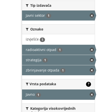
Tip izdavača
Javni sektor
1
Oznake
izvješće
1
radioaktivni otpad
1
strategija
1
zbrinjavanje otpada
1
Vrsta podataka
?
Javno
1
Kategorija visokovrijednih