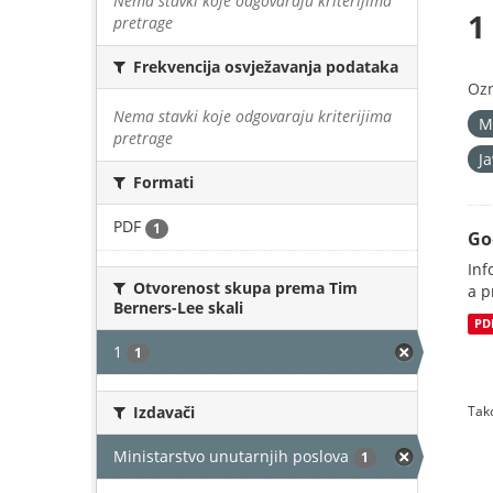
Nema stavki koje odgovaraju kriterijima
1
pretrage
Frekvencija osvježavanja podataka
Oz
Nema stavki koje odgovaraju kriterijima
M
pretrage
J
Formati
PDF
1
Go
Inf
Otvorenost skupa prema Tim
a p
Berners-Lee skali
PD
1
1
Izdavači
Tako
Ministarstvo unutarnjih poslova
1