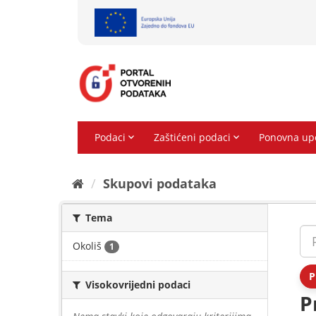
Preskoči
na
sadržaj
Skupovi podаtаkа
Tema
Okoliš
1
P
Visokovrijedni podaci
P