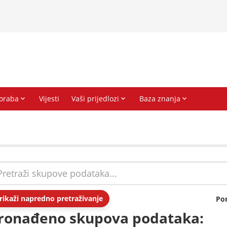
rikaži napredno pretraživanje
Po
ronađeno skupova podataka: