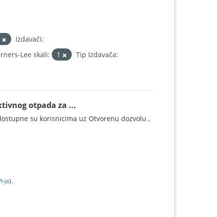
a
Izdavači:
ners-Lee skali:
1
Tip Izdavača:
tivnog otpada za ...
ostupne su korisnicima uz Otvorenu dozvolu ,
I-jа
).