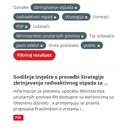
Oznake:
zbrinjavanje otpada
radioaktivni otpad
strategija
Formati:
PDF
Izdavači:
Ministarstvo unutarnjih poslova
Tip Izdavača:
Javni sektor
Vrsta podataka:
public
Filtriraj rezultate
Godišnje izvješće o provedbi Strategije
zbrinjavanja radioaktivnog otpada za ...
Informacije za ponovnu uporabu Ministarstva
unutarnjih poslova RH dostupne su korisnicima uz
Otvorenu dozvolu , a primjenjuju se pravila
propisana Pravilnikom o vrstama i...
PDF