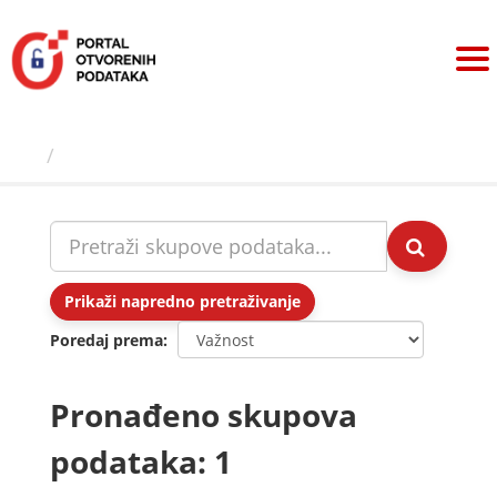
Preskoči
na
sadržaj
Skupovi podаtаkа
Prikaži napredno pretraživanje
Poredaj prema
Pronađeno skupova
podataka: 1