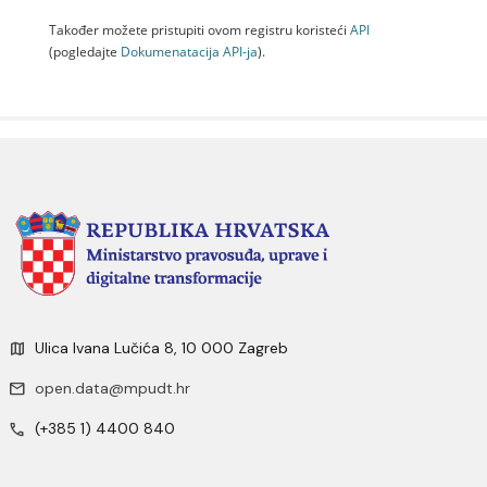
Također možete pristupiti ovom registru koristeći
API
(pogledajte
Dokumenаtаcijа API-jа
).