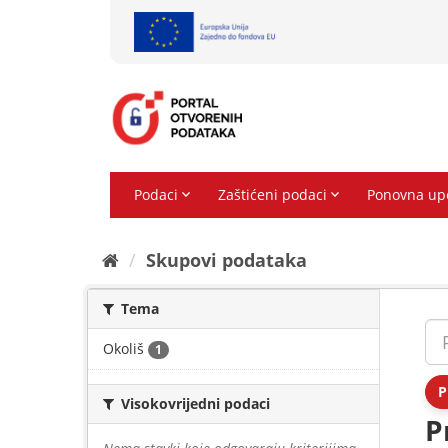
Preskoči
na
sadržaj
Skupovi podаtаkа
Tema
Okoliš
1
P
Visokovrijedni podaci
P