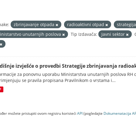
nake:
zbrinjavanje otpada
radioaktivni otpad
strategij
inistarstvo unutarnjih poslova
Tip Izdavača:
Javni sektor
dišnje izvješće o provedbi Strategije zbrinjavanja radioak
ormacije za ponovnu uporabu Ministarstva unutarnjih poslova RH d
rimjenjuju se pravila propisana Pravilnikom o vrstama i...
F
đer možete pristupiti ovom registru koristeći
API
(pogledajte
Dokumenаtаcijа AP