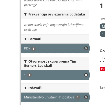
Nema stavki koje odgovaraju kriterijima
1
pretrage
Frekvencija osvježavanja podataka
Oz
Nema stavki koje odgovaraju kriterijima
M
pretrage
1
Formati
PDF
1
Go
Inf
Otvorenost skupa prema Tim
a p
Berners-Lee skali
PD
1
1
Izdavači
Tako
Ministarstvo unutarnjih poslova
1