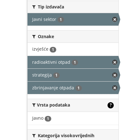
Tip izdavača
Javni sektor
1
Oznake
izvješće
1
radioaktivni otpad
1
strategija
1
zbrinjavanje otpada
1
Vrsta podataka
?
Javno
1
Kategorija visokovrijednih