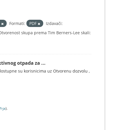
a
Formati:
PDF
Izdavači:
Otvorenost skupa prema Tim Berners-Lee skali:
tivnog otpada za ...
ostupne su korisnicima uz Otvorenu dozvolu ,
I-jа
).