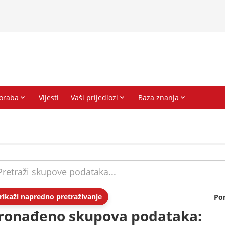
rikaži napredno pretraživanje
Po
ronađeno skupova podataka: