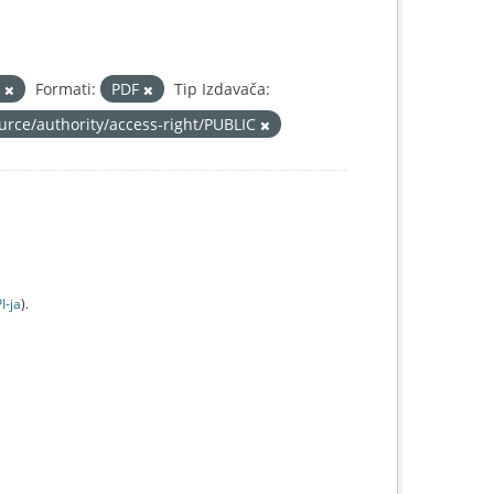
a
Formati:
PDF
Tip Izdavača:
ource/authority/access-right/PUBLIC
I-jа
).