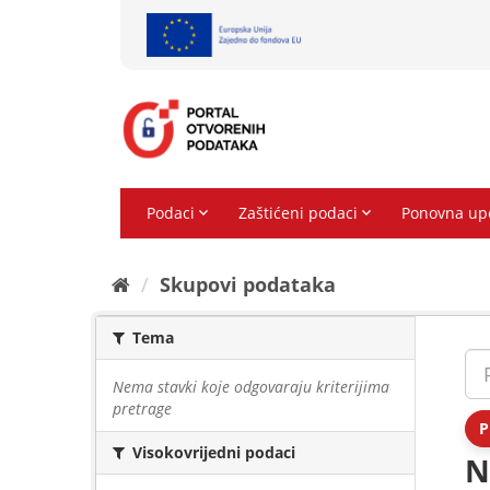
Preskoči
na
sadržaj
Skupovi podаtаkа
Tema
Nema stavki koje odgovaraju kriterijima
pretrage
P
Visokovrijedni podaci
N