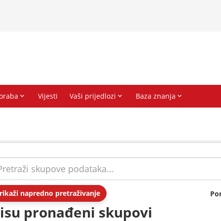
rikaži napredno pretraživanje
Po
isu pronađeni skupovi