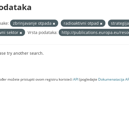
odataka
nake:
zbrinjavanje otpada
radioaktivni otpad
strategij
avni sektor
Vrsta podataka:
http://publications.europa.eu/res
ase try another search.
đer možete pristupiti ovom registru koristeći
API
(pogledajte
Dokumenаtаcijа AP