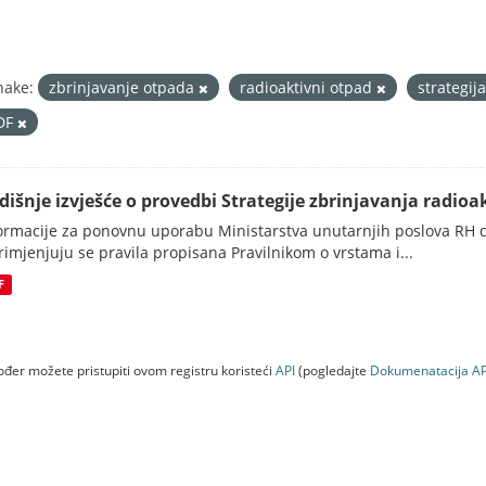
nake:
zbrinjavanje otpada
radioaktivni otpad
strategij
DF
dišnje izvješće o provedbi Strategije zbrinjavanja radioak
ormacije za ponovnu uporabu Ministarstva unutarnjih poslova RH d
rimjenjuju se pravila propisana Pravilnikom o vrstama i...
F
đer možete pristupiti ovom registru koristeći
API
(pogledajte
Dokumenаtаcijа AP