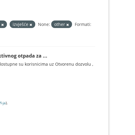
a
izvješće
None:
other
Formati:
tivnog otpada za ...
ostupne su korisnicima uz Otvorenu dozvolu ,
I-jа
).