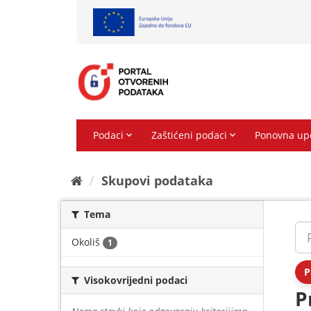
Preskoči
na
sadržaj
Skupovi podаtаkа
Tema
Okoliš
1
P
Visokovrijedni podaci
P