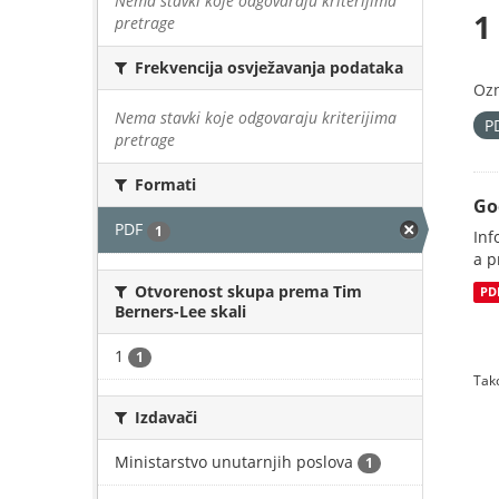
Nema stavki koje odgovaraju kriterijima
1
pretrage
Frekvencija osvježavanja podataka
Oz
Nema stavki koje odgovaraju kriterijima
P
pretrage
Formati
Go
PDF
1
Inf
a p
Otvorenost skupa prema Tim
PD
Berners-Lee skali
1
1
Tako
Izdavači
Ministarstvo unutarnjih poslova
1