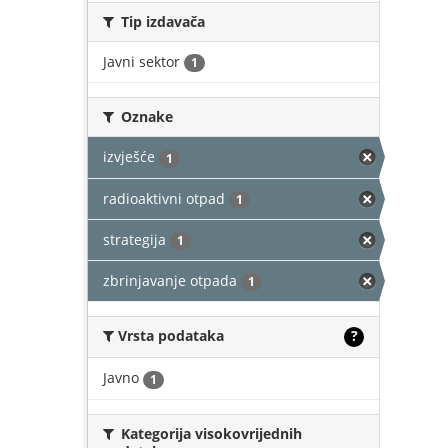
Tip izdavača
Javni sektor
1
Oznake
izvješće
1
radioaktivni otpad
1
strategija
1
zbrinjavanje otpada
1
Vrsta podataka
?
Javno
1
Kategorija visokovrijednih