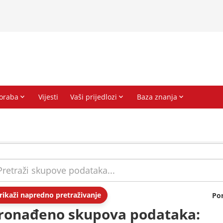
rikaži napredno pretraživanje
Po
ronađeno skupova podataka: