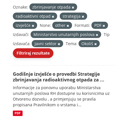
Oznake:
zbrinjavanje otpada
radioaktivni otpad
strategija
izvješće
None:
other
Formati:
PDF
Izdavači:
Ministarstvo unutarnjih poslova
Tip
Izdavača:
Javni sektor
Tema:
Okoliš
Filtriraj rezultate
Godišnje izvješće o provedbi Strategije
zbrinjavanja radioaktivnog otpada za ...
Informacije za ponovnu uporabu Ministarstva
unutarnjih poslova RH dostupne su korisnicima uz
Otvorenu dozvolu , a primjenjuju se pravila
propisana Pravilnikom o vrstama i...
PDF