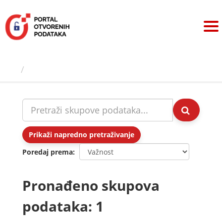
Preskoči
na
sadržaj
Skupovi podаtаkа
Prikaži napredno pretraživanje
Poredaj prema
Pronađeno skupova
podataka: 1