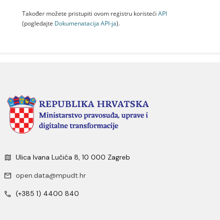
Također možete pristupiti ovom registru koristeći
API
(pogledajte
Dokumenаtаcijа API-jа
).