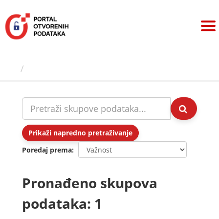
Preskoči
na
sadržaj
Skupovi podаtаkа
Prikaži napredno pretraživanje
Poredaj prema
Pronađeno skupova
podataka: 1