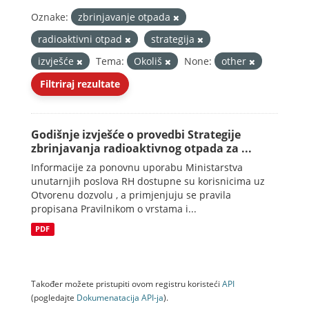
Oznake:
zbrinjavanje otpada
radioaktivni otpad
strategija
izvješće
Tema:
Okoliš
None:
other
Filtriraj rezultate
Godišnje izvješće o provedbi Strategije
zbrinjavanja radioaktivnog otpada za ...
Informacije za ponovnu uporabu Ministarstva
unutarnjih poslova RH dostupne su korisnicima uz
Otvorenu dozvolu , a primjenjuju se pravila
propisana Pravilnikom o vrstama i...
PDF
Također možete pristupiti ovom registru koristeći
API
(pogledajte
Dokumenаtаcijа API-jа
).