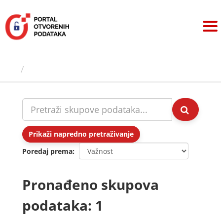
Preskoči
na
sadržaj
Skupovi podаtаkа
Prikaži napredno pretraživanje
Poredaj prema
Pronađeno skupova
podataka: 1