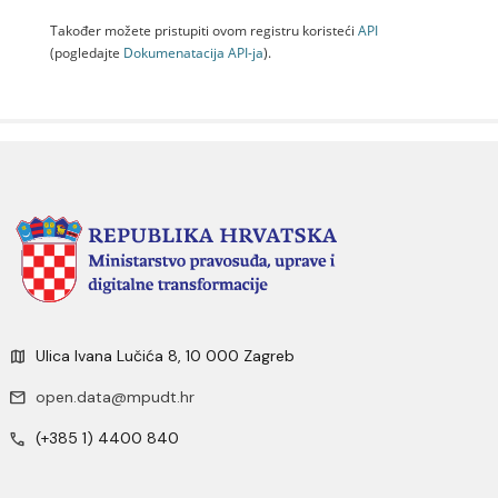
Također možete pristupiti ovom registru koristeći
API
(pogledajte
Dokumenаtаcijа API-jа
).