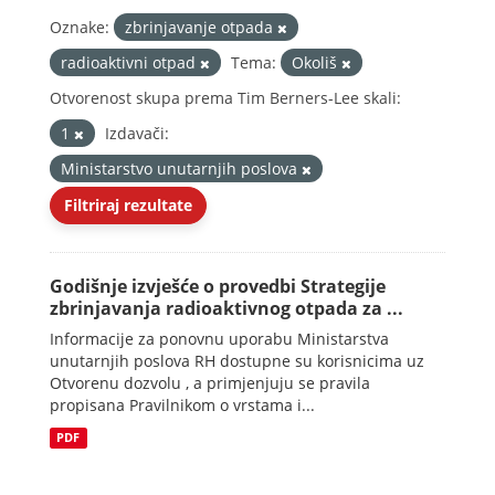
Oznake:
zbrinjavanje otpada
radioaktivni otpad
Tema:
Okoliš
Otvorenost skupa prema Tim Berners-Lee skali:
1
Izdavači:
Ministarstvo unutarnjih poslova
Filtriraj rezultate
Godišnje izvješće o provedbi Strategije
zbrinjavanja radioaktivnog otpada za ...
Informacije za ponovnu uporabu Ministarstva
unutarnjih poslova RH dostupne su korisnicima uz
Otvorenu dozvolu , a primjenjuju se pravila
propisana Pravilnikom o vrstama i...
PDF