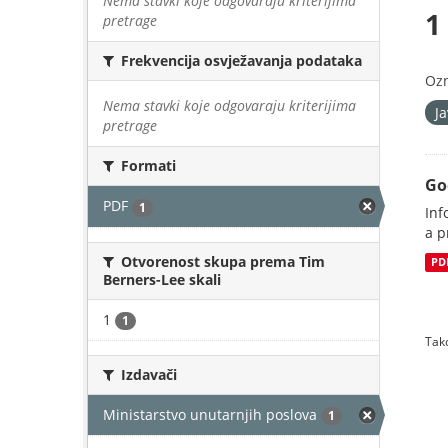
Nema stavki koje odgovaraju kriterijima
1
pretrage
Frekvencija osvježavanja podataka
Oz
Nema stavki koje odgovaraju kriterijima
J
pretrage
Formati
Go
PDF
1
Inf
a p
Otvorenost skupa prema Tim
PD
Berners-Lee skali
1
1
Tako
Izdavači
Ministarstvo unutarnjih poslova
1