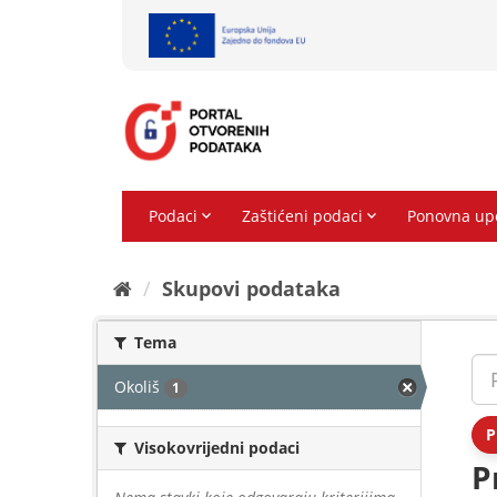
Preskoči
na
sadržaj
Skupovi podаtаkа
Tema
Okoliš
1
P
Visokovrijedni podaci
P