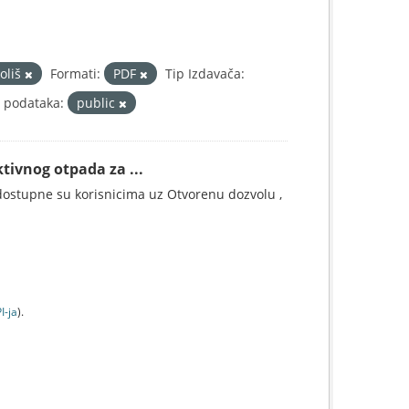
oliš
Formati:
PDF
Tip Izdavača:
a podataka:
public
tivnog otpada za ...
ostupne su korisnicima uz Otvorenu dozvolu ,
I-jа
).