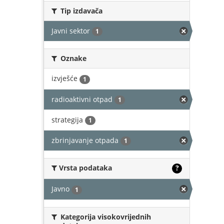
Tip izdavača
Javni sektor
1
Oznake
izvješće
1
radioaktivni otpad
1
strategija
1
zbrinjavanje otpada
1
Vrsta podataka
?
Javno
1
Kategorija visokovrijednih