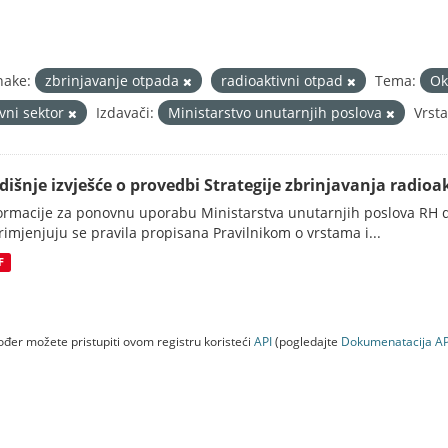
nake:
zbrinjavanje otpada
radioaktivni otpad
Tema:
Ok
avni sektor
Izdavači:
Ministarstvo unutarnjih poslova
Vrst
dišnje izvješće o provedbi Strategije zbrinjavanja radioak
ormacije za ponovnu uporabu Ministarstva unutarnjih poslova RH d
rimjenjuju se pravila propisana Pravilnikom o vrstama i...
F
đer možete pristupiti ovom registru koristeći
API
(pogledajte
Dokumenаtаcijа AP