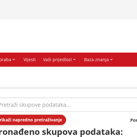
rikaži napredno pretraživanje
Po
ronađeno skupova podataka: