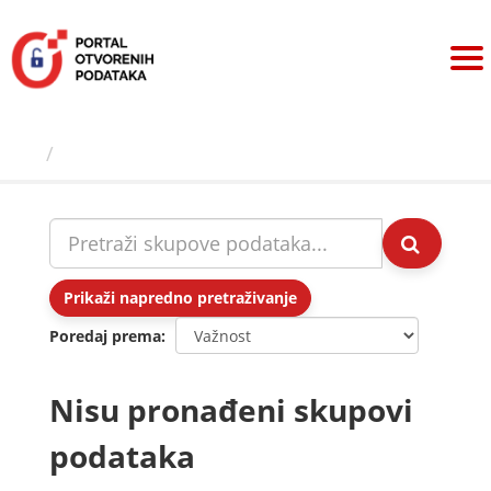
Preskoči
na
sadržaj
Skupovi podаtаkа
Prikaži napredno pretraživanje
Poredaj prema
Nisu pronađeni skupovi
podataka