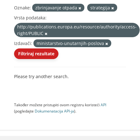
Oznake:
zbrinjavanje otpada
strategija
Vrsta podataka:
http://publications.europa.eu/resource/authority/access-
right/PUBLIC
Izdavači:
ministarstvo-unutarnjih-poslova
Filtriraj rezultate
Please try another search.
Također možete pristupiti ovom registru koristeći
API
(pogledajte
Dokumenаtаcijа API-jа
).