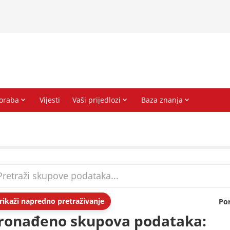
rikaži napredno pretraživanje
Po
ronađeno skupova podataka: