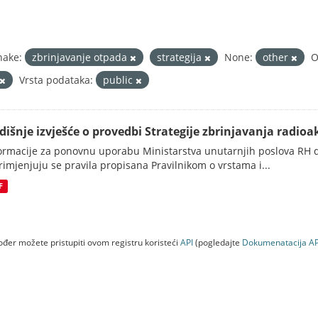
nake:
zbrinjavanje otpada
strategija
None:
other
O
Vrsta podataka:
public
dišnje izvješće o provedbi Strategije zbrinjavanja radioak
ormacije za ponovnu uporabu Ministarstva unutarnjih poslova RH d
rimjenjuju se pravila propisana Pravilnikom o vrstama i...
F
đer možete pristupiti ovom registru koristeći
API
(pogledajte
Dokumenаtаcijа AP