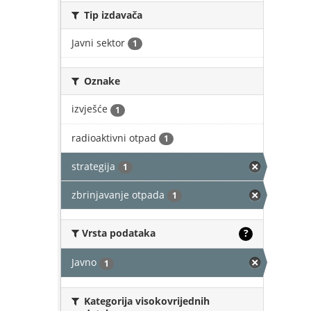
Tip izdavača
Javni sektor
1
Oznake
izvješće
1
radioaktivni otpad
1
strategija
1
zbrinjavanje otpada
1
Vrsta podataka
?
Javno
1
Kategorija visokovrijednih