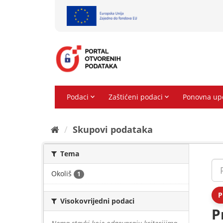
Preskoči
na
sadržaj
Skupovi podаtаkа
Tema
Okoliš
1
P
Visokovrijedni podaci
P