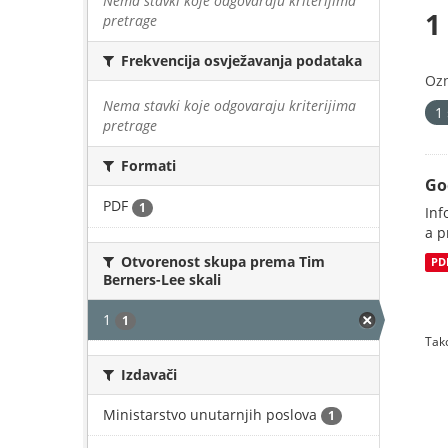
Nema stavki koje odgovaraju kriterijima
1
pretrage
Frekvencija osvježavanja podataka
Oz
Nema stavki koje odgovaraju kriterijima
1
pretrage
Formati
Go
PDF
1
Inf
a p
Otvorenost skupa prema Tim
PD
Berners-Lee skali
1
1
Tako
Izdavači
Ministarstvo unutarnjih poslova
1