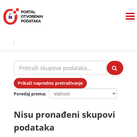
Preskoči
na
sadržaj
Skupovi podаtаkа
Prikaži napredno pretraživanje
Poredaj prema
Nisu pronađeni skupovi
podataka