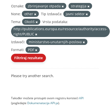
Oznake:
zbrinjavanje otpada
strategija
None:
other
Tip Izdavača:
Javni sektor
Tema:
Okoliš
Vrsta podataka:
http://publications.europa.eu/resource/authority/access-
right/PUBLIC
Izdavači:
ministarstvo-unutarnjih-poslova
Formati:
PDF
Filtriraj rezultate
Please try another search.
Također možete pristupiti ovom registru koristeći
API
(pogledajte
Dokumenаtаcijа API-jа
).