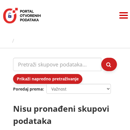
Preskoči
na
sadržaj
Skupovi podаtаkа
Prikaži napredno pretraživanje
Poredaj prema
Nisu pronađeni skupovi
podataka