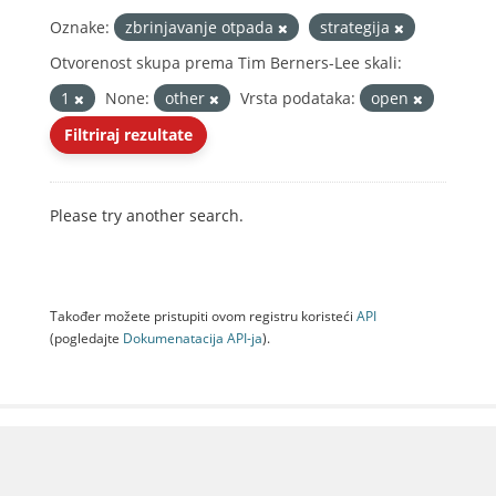
Oznake:
zbrinjavanje otpada
strategija
Otvorenost skupa prema Tim Berners-Lee skali:
1
None:
other
Vrsta podataka:
open
Filtriraj rezultate
Please try another search.
Također možete pristupiti ovom registru koristeći
API
(pogledajte
Dokumenаtаcijа API-jа
).