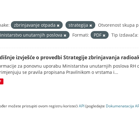
nake:
zbrinjavanje otpada
strategija
Otvorenost skupa p
inistarstvo unutarnjih poslova
Formati:
PDF
Tip Izdavača:
dišnje izvješće o provedbi Strategije zbrinjavanja radioak
ormacije za ponovnu uporabu Ministarstva unutarnjih poslova RH d
rimjenjuju se pravila propisana Pravilnikom o vrstama i...
F
đer možete pristupiti ovom registru koristeći
API
(pogledajte
Dokumenаtаcijа AP