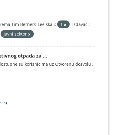
rema Tim Berners-Lee skali:
1
Izdavači:
Javni sektor
tivnog otpada za ...
ostupne su korisnicima uz Otvorenu dozvolu ,
I-jа
).