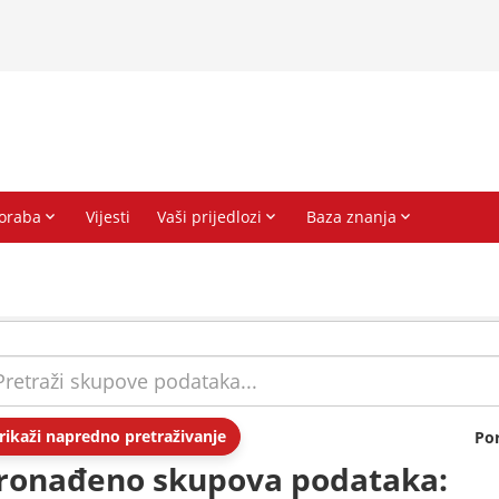
rikaži napredno pretraživanje
Po
ronađeno skupova podataka: