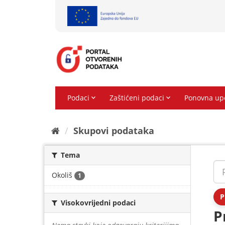
Preskoči
na
sadržaj
Skupovi podаtаkа
Tema
Okoliš
1
P
Visokovrijedni podaci
P