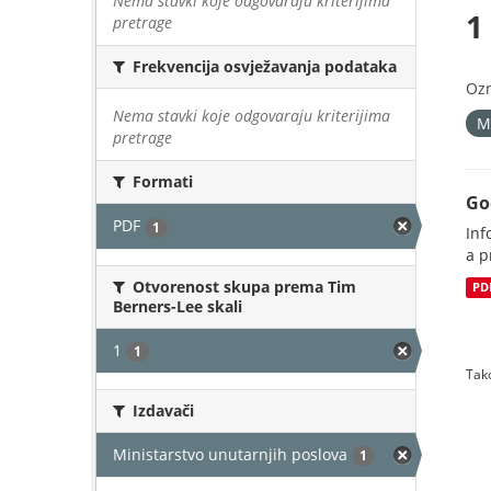
Nema stavki koje odgovaraju kriterijima
1
pretrage
Frekvencija osvježavanja podataka
Oz
Nema stavki koje odgovaraju kriterijima
M
pretrage
Formati
Go
PDF
1
Inf
a p
Otvorenost skupa prema Tim
PD
Berners-Lee skali
1
1
Tako
Izdavači
Ministarstvo unutarnjih poslova
1