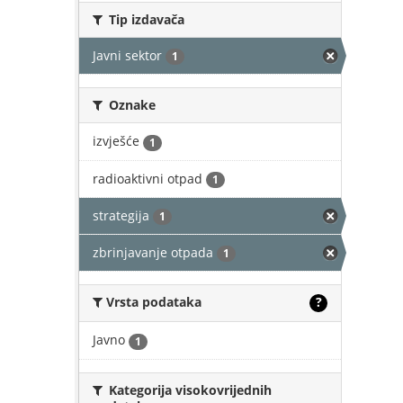
Tip izdavača
Javni sektor
1
Oznake
izvješće
1
radioaktivni otpad
1
strategija
1
zbrinjavanje otpada
1
Vrsta podataka
?
Javno
1
Kategorija visokovrijednih