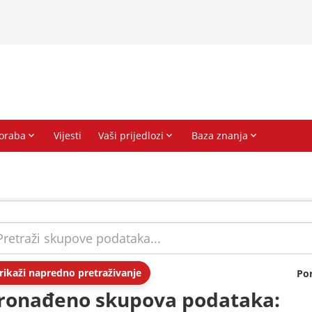
rikaži napredno pretraživanje
Po
ronađeno skupova podataka: