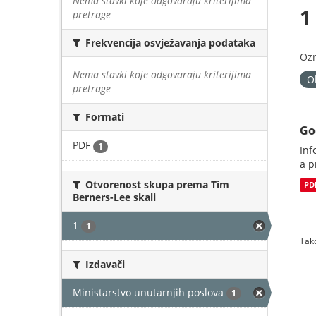
Nema stavki koje odgovaraju kriterijima
1
pretrage
Frekvencija osvježavanja podataka
Oz
Nema stavki koje odgovaraju kriterijima
O
pretrage
Formati
Go
PDF
1
Inf
a p
Otvorenost skupa prema Tim
PD
Berners-Lee skali
1
1
Tako
Izdavači
Ministarstvo unutarnjih poslova
1