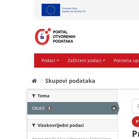
Preskoči
na
sadržaj
Skupovi podаtаkа
Tema
Okoliš
1
P
Visokovrijedni podaci
P