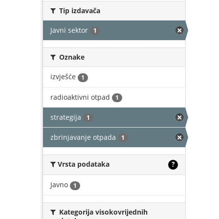
Tip izdavača
Javni sektor
1
Oznake
izvješće
1
radioaktivni otpad
1
strategija
1
zbrinjavanje otpada
1
Vrsta podataka
?
Javno
1
Kategorija visokovrijednih