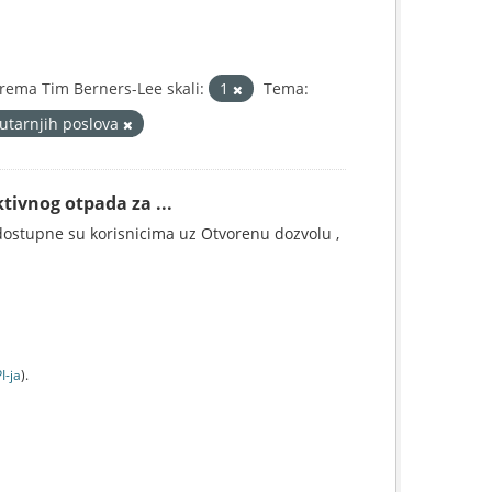
rema Tim Berners-Lee skali:
1
Tema:
utarnjih poslova
tivnog otpada za ...
ostupne su korisnicima uz Otvorenu dozvolu ,
I-jа
).