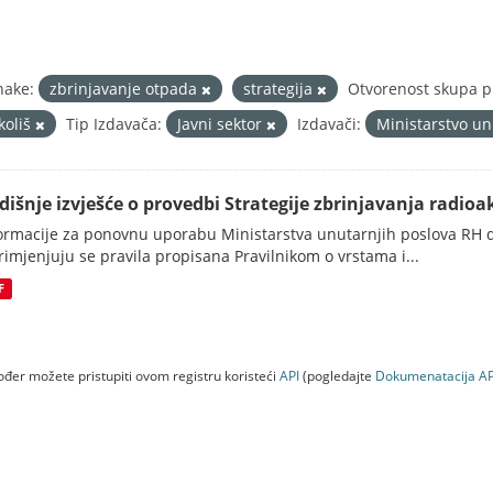
nake:
zbrinjavanje otpada
strategija
Otvorenost skupa p
koliš
Tip Izdavača:
Javni sektor
Izdavači:
Ministarstvo un
dišnje izvješće o provedbi Strategije zbrinjavanja radioak
ormacije za ponovnu uporabu Ministarstva unutarnjih poslova RH d
rimjenjuju se pravila propisana Pravilnikom o vrstama i...
F
đer možete pristupiti ovom registru koristeći
API
(pogledajte
Dokumenаtаcijа AP