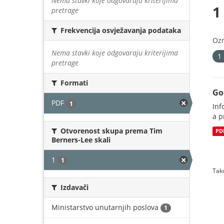
Nema stavki koje odgovaraju kriterijima
1
pretrage
Frekvencija osvježavanja podataka
Oz
Nema stavki koje odgovaraju kriterijima
1
pretrage
Formati
Go
PDF
1
Inf
a p
Otvorenost skupa prema Tim
PD
Berners-Lee skali
1
1
Tako
Izdavači
Ministarstvo unutarnjih poslova
1