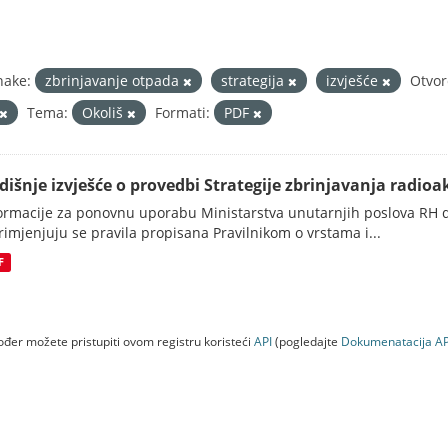
nake:
zbrinjavanje otpada
strategija
izvješće
Otvor
Tema:
Okoliš
Formati:
PDF
dišnje izvješće o provedbi Strategije zbrinjavanja radioak
ormacije za ponovnu uporabu Ministarstva unutarnjih poslova RH d
rimjenjuju se pravila propisana Pravilnikom o vrstama i...
F
đer možete pristupiti ovom registru koristeći
API
(pogledajte
Dokumenаtаcijа AP