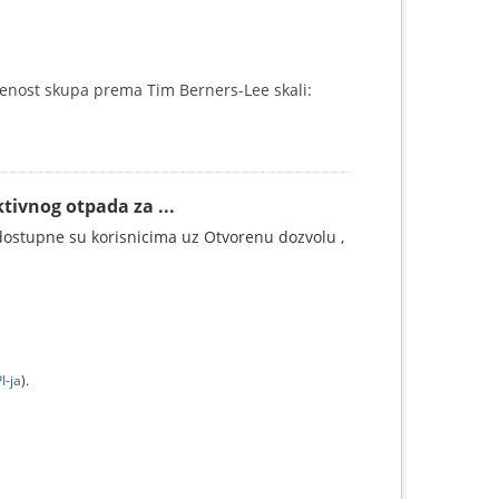
enost skupa prema Tim Berners-Lee skali:
tivnog otpada za ...
ostupne su korisnicima uz Otvorenu dozvolu ,
I-jа
).