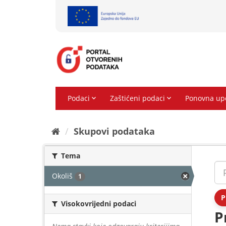
Preskoči
na
sadržaj
Skupovi podаtаkа
Tema
Okoliš
1
P
Visokovrijedni podaci
P