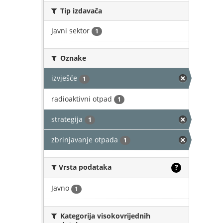
Tip izdavača
Javni sektor
1
Oznake
izvješće
1
radioaktivni otpad
1
strategija
1
zbrinjavanje otpada
1
Vrsta podataka
?
Javno
1
Kategorija visokovrijednih