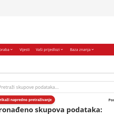
rikaži napredno pretraživanje
Po
ronađeno skupova podataka: