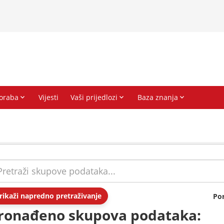
rikaži napredno pretraživanje
Po
ronađeno skupova podataka: