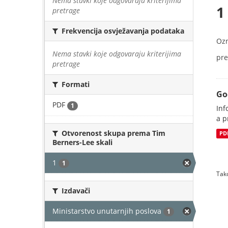
Nema stavki koje odgovaraju kriterijima
1
pretrage
Frekvencija osvježavanja podataka
Oz
Nema stavki koje odgovaraju kriterijima
pre
pretrage
Formati
Go
PDF
1
Inf
a p
Otvorenost skupa prema Tim
PD
Berners-Lee skali
1
1
Tako
Izdavači
Ministarstvo unutarnjih poslova
1