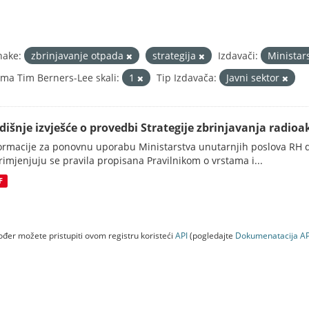
nake:
zbrinjavanje otpada
strategija
Izdavači:
Ministar
ma Tim Berners-Lee skali:
1
Tip Izdavača:
Javni sektor
dišnje izvješće o provedbi Strategije zbrinjavanja radioak
ormacije za ponovnu uporabu Ministarstva unutarnjih poslova RH d
rimjenjuju se pravila propisana Pravilnikom o vrstama i...
F
đer možete pristupiti ovom registru koristeći
API
(pogledajte
Dokumenаtаcijа AP