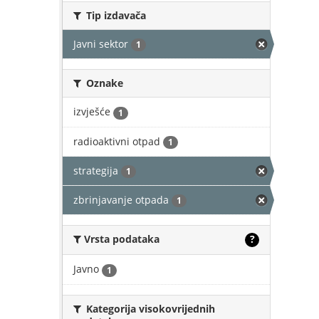
Tip izdavača
Javni sektor
1
Oznake
izvješće
1
radioaktivni otpad
1
strategija
1
zbrinjavanje otpada
1
Vrsta podataka
?
Javno
1
Kategorija visokovrijednih