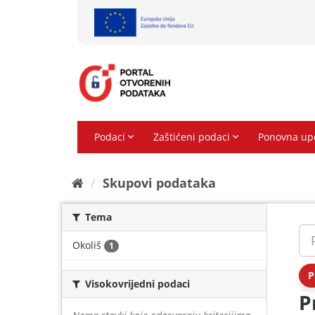
Preskoči
na
sadržaj
Skupovi podаtаkа
Tema
Okoliš
1
P
Visokovrijedni podaci
P