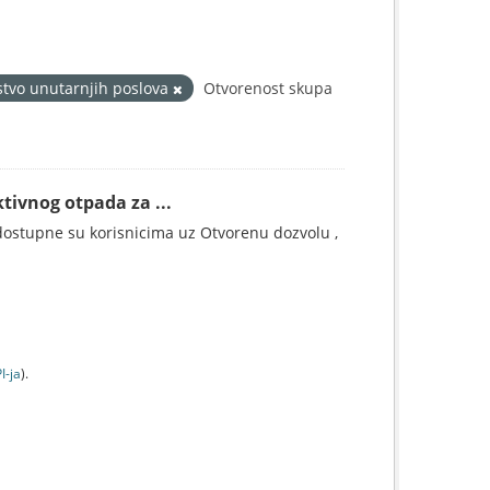
stvo unutarnjih poslova
Otvorenost skupa
tivnog otpada za ...
ostupne su korisnicima uz Otvorenu dozvolu ,
I-jа
).