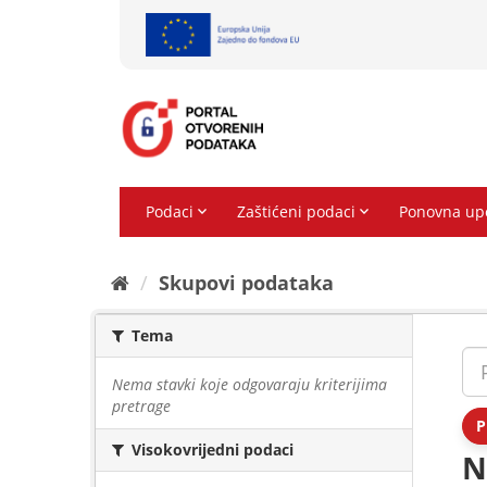
Preskoči
na
sadržaj
Skupovi podаtаkа
Tema
Nema stavki koje odgovaraju kriterijima
pretrage
P
Visokovrijedni podaci
N