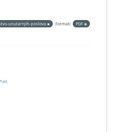
stvo-unutarnjih-poslova
Formati:
PDF
I-jа
).