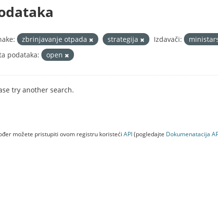
odataka
nake:
zbrinjavanje otpada
strategija
Izdavači:
ministar
ta podataka:
open
ase try another search.
đer možete pristupiti ovom registru koristeći
API
(pogledajte
Dokumenаtаcijа AP