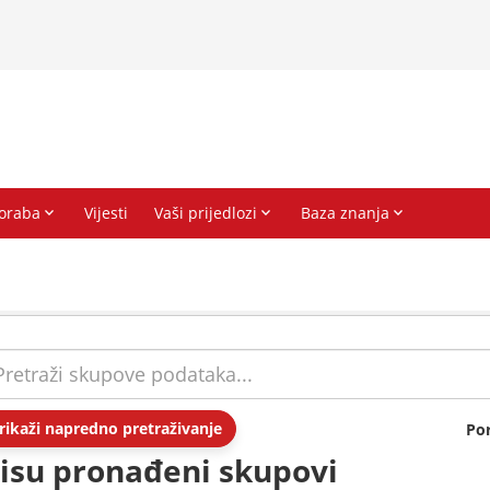
rikaži napredno pretraživanje
Po
isu pronađeni skupovi