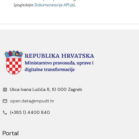
(pogledajte
Dokumenаtаcijа API-jа
).