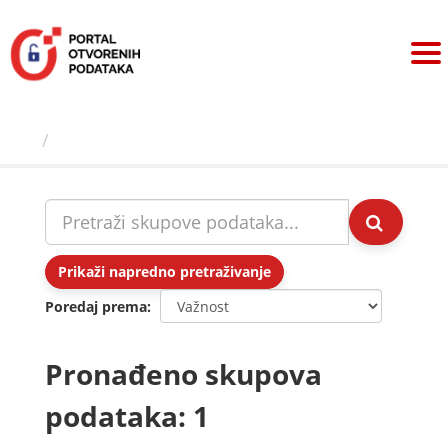
Preskoči
na
sadržaj
Skupovi podаtаkа
Prikaži napredno pretraživanje
Poredaj prema
Pronađeno skupova
podataka: 1