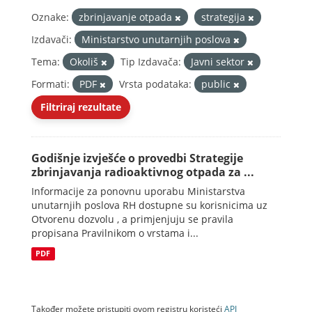
Oznake:
zbrinjavanje otpada
strategija
Izdavači:
Ministarstvo unutarnjih poslova
Tema:
Okoliš
Tip Izdavača:
Javni sektor
Formati:
PDF
Vrsta podataka:
public
Filtriraj rezultate
Godišnje izvješće o provedbi Strategije
zbrinjavanja radioaktivnog otpada za ...
Informacije za ponovnu uporabu Ministarstva
unutarnjih poslova RH dostupne su korisnicima uz
Otvorenu dozvolu , a primjenjuju se pravila
propisana Pravilnikom o vrstama i...
PDF
Također možete pristupiti ovom registru koristeći
API