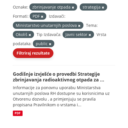
Oznake:
zbrinjavanje otpada
strategija
Formati:
PDF
Izdavači:
Ministarstvo unutarnjih poslova
Tema:
Okoliš
Tip Izdavača:
Javni sektor
Vrsta
podataka:
public
Filtriraj rezultate
Godišnje izvješće o provedbi Strategije
zbrinjavanja radioaktivnog otpada za ...
Informacije za ponovnu uporabu Ministarstva
unutarnjih poslova RH dostupne su korisnicima uz
Otvorenu dozvolu , a primjenjuju se pravila
propisana Pravilnikom o vrstama i...
PDF