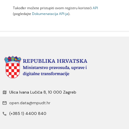
Također možete pristupiti ovom registru koristeći
API
(pogledajte
Dokumenаtаcijа API-jа
).