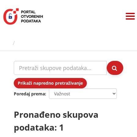
Preskoči
na
sadržaj
Skupovi podаtаkа
Prikaži napredno pretraživanje
Poredaj prema
Pronađeno skupova
podataka: 1