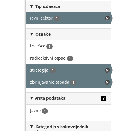
Tip izdavača
Javni sektor
1
Oznake
izvješće
1
radioaktivni otpad
1
strategija
1
zbrinjavanje otpada
1
Vrsta podataka
?
Javno
1
Kategorija visokovrijednih