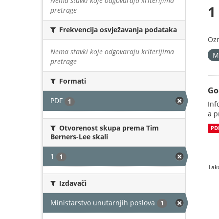
Nema stavki koje odgovaraju kriterijima
1
pretrage
Frekvencija osvježavanja podataka
Oz
Nema stavki koje odgovaraju kriterijima
M
pretrage
Formati
Go
PDF
1
Inf
a p
Otvorenost skupa prema Tim
PD
Berners-Lee skali
1
1
Tako
Izdavači
Ministarstvo unutarnjih poslova
1