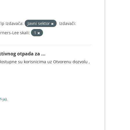
Tip Izdavača:
Javni sektor
Izdavači:
ners-Lee skali:
1
tivnog otpada za ...
ostupne su korisnicima uz Otvorenu dozvolu ,
I-jа
).