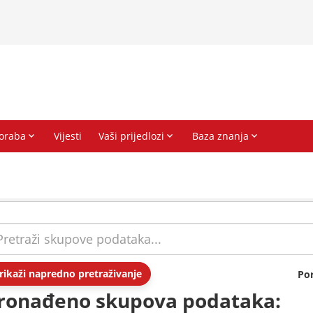
rikaži napredno pretraživanje
Po
ronađeno skupova podataka: