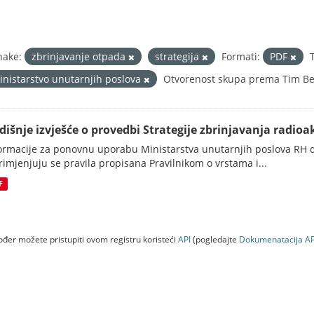
nake:
zbrinjavanje otpada
strategija
Formati:
PDF
inistarstvo unutarnjih poslova
Otvorenost skupa prema Tim Ber
dišnje izvješće o provedbi Strategije zbrinjavanja radioak
ormacije za ponovnu uporabu Ministarstva unutarnjih poslova RH d
rimjenjuju se pravila propisana Pravilnikom o vrstama i...
F
đer možete pristupiti ovom registru koristeći
API
(pogledajte
Dokumenаtаcijа AP