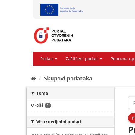
Preskoči
na
sadržaj
Skupovi podаtаkа
Tema
Okoliš
1
P
Visokovrijedni podaci
P