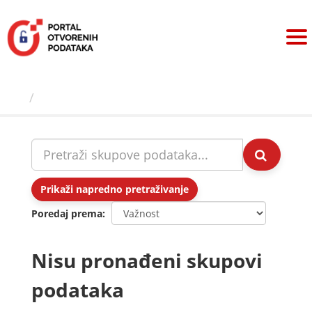
Preskoči
na
sadržaj
Skupovi podаtаkа
Prikaži napredno pretraživanje
Poredaj prema
Nisu pronađeni skupovi
podataka