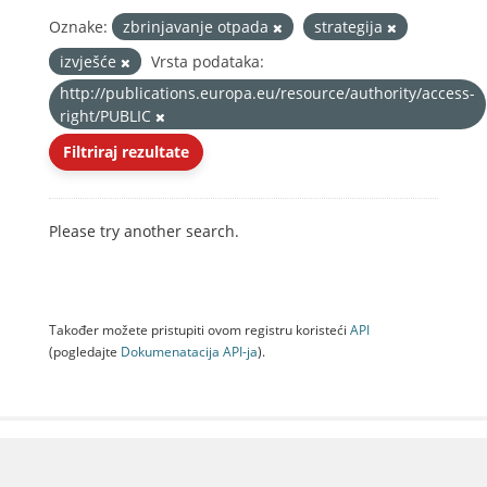
Oznake:
zbrinjavanje otpada
strategija
izvješće
Vrsta podataka:
http://publications.europa.eu/resource/authority/access-
right/PUBLIC
Filtriraj rezultate
Please try another search.
Također možete pristupiti ovom registru koristeći
API
(pogledajte
Dokumenаtаcijа API-jа
).