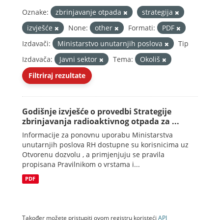
Oznake:
zbrinjavanje otpada
strategija
izvješće
None:
other
Formati:
PDF
Izdavači:
Ministarstvo unutarnjih poslova
Tip
Izdavača:
Javni sektor
Tema:
Okoliš
Filtriraj rezultate
Godišnje izvješće o provedbi Strategije
zbrinjavanja radioaktivnog otpada za ...
Informacije za ponovnu uporabu Ministarstva
unutarnjih poslova RH dostupne su korisnicima uz
Otvorenu dozvolu , a primjenjuju se pravila
propisana Pravilnikom o vrstama i...
PDF
Također možete pristupiti ovom registru koristeći
API