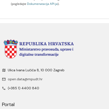
(pogledajte
Dokumenаtаcijа API-jа
).