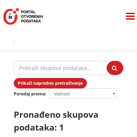
Preskoči
na
sadržaj
Skupovi podаtаkа
Prikaži napredno pretraživanje
Poredaj prema
Pronađeno skupova
podataka: 1