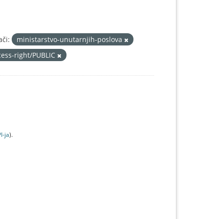
ači:
ministarstvo-unutarnjih-poslova
cess-right/PUBLIC
I-jа
).