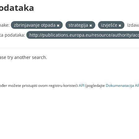
odataka
nake:
zbrinjavanje otpada
strategija
izvješće
Izdav
ta podataka:
http://publications.europa.eu/resource/authority/ac
ase try another search.
đer možete pristupiti ovom registru koristeći
API
(pogledajte
Dokumenаtаcijа AP