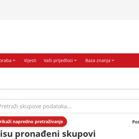
rikaži napredno pretraživanje
Po
isu pronađeni skupovi