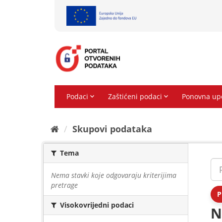
Preskoči
na
sadržaj
Skupovi podаtаkа
Tema
Nema stavki koje odgovaraju kriterijima
pretrage
P
Visokovrijedni podaci
N