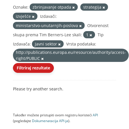
Oznake:
zbrinjavanje otpada
strategija
izvješće
Izdavači:
ministarstvo-unutarnjih-poslova
Otvorenost
skupa prema Tim Berners-Lee skali:
1
Tip
Izdavača:
Javni sektor
Vrsta podataka:
http://publications.europa.eu/resource/authority/access-
right/PUBLIC
Filtriraj rezultate
Please try another search.
Također možete pristupiti ovom registru koristeći
API
(pogledajte
Dokumenаtаcijа API-jа
).