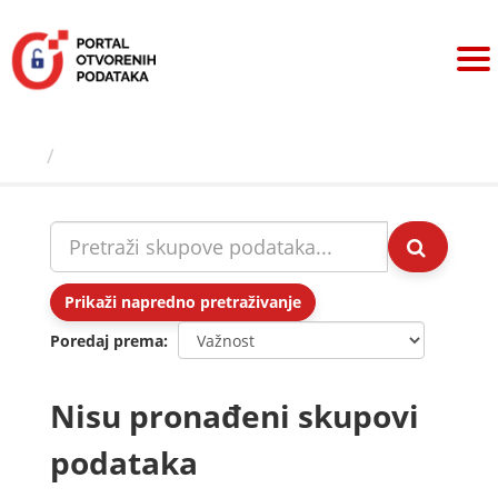
Preskoči
na
sadržaj
Skupovi podаtаkа
Prikaži napredno pretraživanje
Poredaj prema
Nisu pronađeni skupovi
podataka