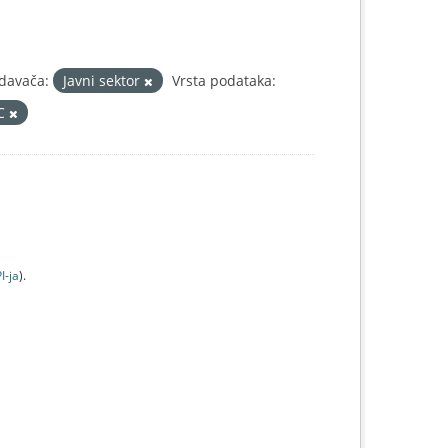
zdavača:
Javni sektor
Vrsta podataka:
IC
I-jа
).