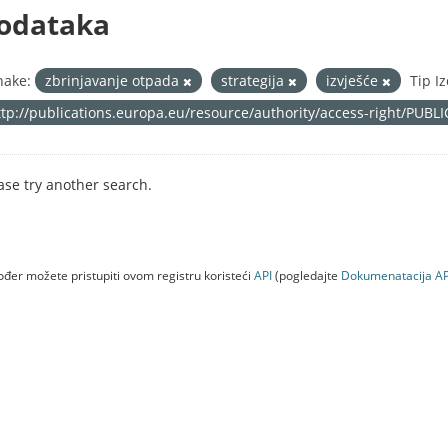
odataka
nake:
zbrinjavanje otpada
strategija
izvješće
Tip I
ttp://publications.europa.eu/resource/authority/access-right/PUBL
ase try another search.
đer možete pristupiti ovom registru koristeći
API
(pogledajte
Dokumenаtаcijа AP