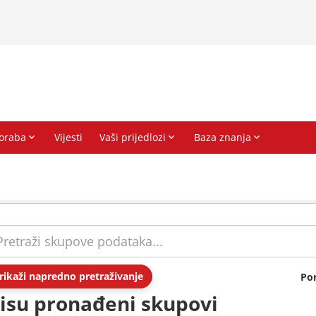
rikaži napredno pretraživanje
Po
isu pronađeni skupovi