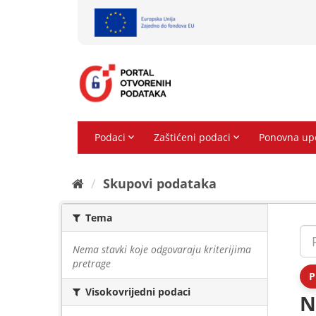
Preskoči
na
sadržaj
Skupovi podаtаkа
Tema
Nema stavki koje odgovaraju kriterijima
pretrage
P
Visokovrijedni podaci
N