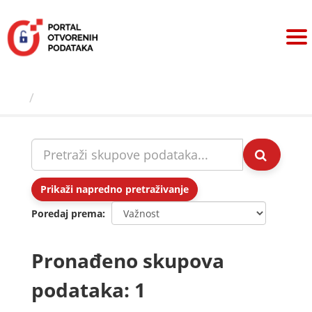
Preskoči
na
sadržaj
Skupovi podаtаkа
Prikaži napredno pretraživanje
Poredaj prema
Pronađeno skupova
podataka: 1