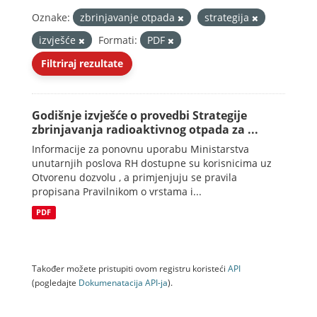
Oznake:
zbrinjavanje otpada
strategija
izvješće
Formati:
PDF
Filtriraj rezultate
Godišnje izvješće o provedbi Strategije
zbrinjavanja radioaktivnog otpada za ...
Informacije za ponovnu uporabu Ministarstva
unutarnjih poslova RH dostupne su korisnicima uz
Otvorenu dozvolu , a primjenjuju se pravila
propisana Pravilnikom o vrstama i...
PDF
Također možete pristupiti ovom registru koristeći
API
(pogledajte
Dokumenаtаcijа API-jа
).